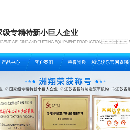
家级专精特新小巨人企业
LIGENT WELDING AND CUTTING EQUIPMENT PRODUCTION 
产品中心
客户案例
荣誉资质
和记娱乐官网资讯
关